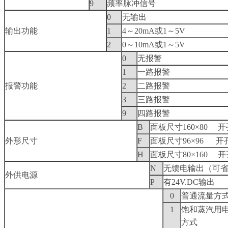
9
频率脉冲信号
0
无输出
输出功能
1
4～20mA或1～5V
2
0～10mA或1～5V
0
无报警
1
一路报警
报警功能
2
二路报警
3
三路报警
9
四路报警
B
面板尺寸160×80 开孔
外形尺寸
F
面板尺寸96×96 开孔
H
面板尺寸80×160 开孔
N
无馈电输出（可
外供电源
P
有24V.DC输出
0
普通流量方
1
饱和蒸汽用
方式