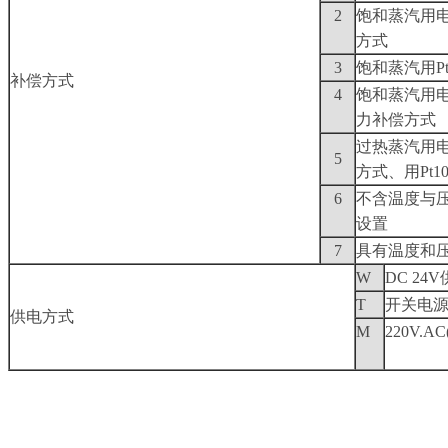
2
饱和蒸汽用
方式
3
饱和蒸汽用P
补偿方式
4
饱和蒸汽用
力补偿方式
过热蒸汽用
5
方式、用Pt
6
不含温度与
设置
7
具有温度和
W
DC 24
T
开关电源85
供电方式
M
220V.A