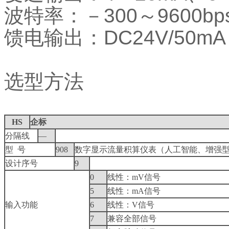
波特率：－300～9600
馈电输出：DC24V/50mA
选型方法
HS
企标
分隔线
—
型 号
908
数字显示流量积算仪表（人工智能、增强
设计序号
9
0
线性：mV信号
5
线性：mA信号
输入功能
6
线性：V信号
7
兼容全部信号